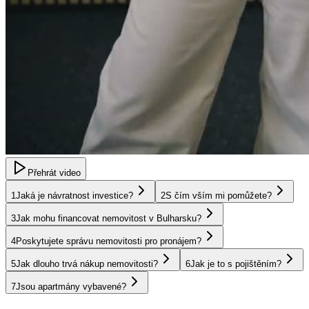
Přehrát video
1
Jaká je návratnost investice?
2
S čím vším mi pomůžete?
3
Jak mohu financovat nemovitost v Bulharsku?
4
Poskytujete správu nemovitosti pro pronájem?
5
Jak dlouho trvá nákup nemovitosti?
6
Jak je to s pojištěním?
7
Jsou apartmány vybavené?