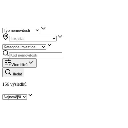
Nemovitosti
156
inzerátů k dispozici
Více filtrů
Hledat
156 výsledků
Apartmán
Bansko