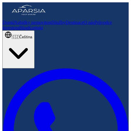
Domů
Nabídky nemovitostí
Služby
Destinace
O nás
Průvodce
investora
Blog
Kontakt
🇨🇿
Čeština