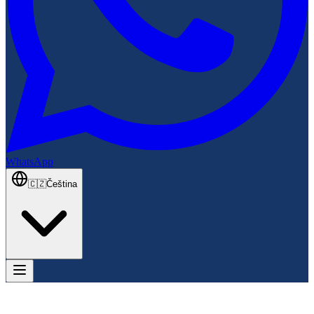
WhatsApp
🇨🇿
Čeština