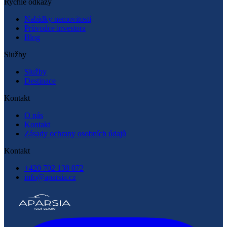
Rychlé odkazy
Rychlé odkazy
Nabídky nemovitostí
Průvodce investora
Blog
Služby
Služby
Destinace
Kontakt
O nás
Kontakt
Zásady ochrany osobních údajů
Kontakt
+420 702 138 072
info@aparsia.cz