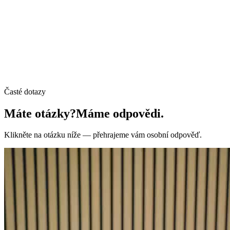
1 lož.
Cena
95 000 €
1 418 €
/m²
Detail
→
1
2
3
4
5
6
7
…
Časté dotazy
Máte otázky?
Máme odpovědi.
Klikněte na otázku níže — přehrajeme vám osobní odpověď.