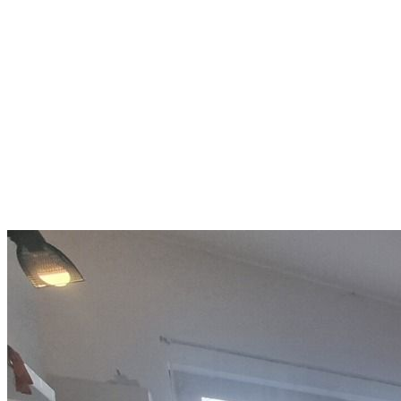
Jen 900 metrů od lanovky:
praktický apartmán pro
lyžování i celoroční pobyty
Bansko
59 500 €
1 122,64 €/m²