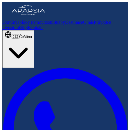
Domů
Nabídky nemovitostí
Služby
Destinace
O nás
Průvodce
investora
Blog
Kontakt
🇨🇿
Čeština