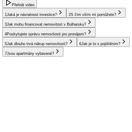
Přehrát video
1
Jaká je návratnost investice?
2
S čím vším mi pomůžete?
3
Jak mohu financovat nemovitost v Bulharsku?
4
Poskytujete správu nemovitosti pro pronájem?
5
Jak dlouho trvá nákup nemovitosti?
6
Jak je to s pojištěním?
7
Jsou apartmány vybavené?
UAE
Omán
Egypt