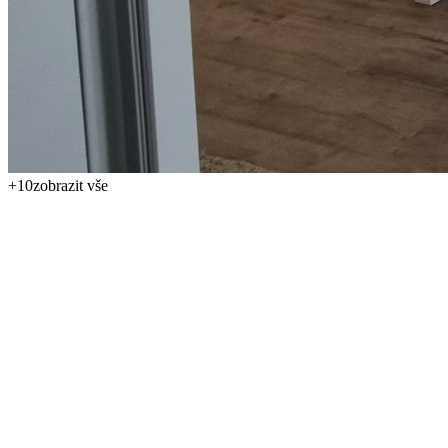
+
10
zobrazit vše
Nabízíme k prodeji útulný a prakticky řešený apartmán 2+kk v
oblíbeném horském středisku Bansko. Nemovitost o celkové ploše
53 m² se nachází v 1. podlaží a představuje zajímavou volbu pro
vlastní rekreaci, celoroční pobyty i investici k pronájmu. Cena
apartmánu je 59 500 € a roční poplatek za údržbu činí pouze 3 €/m²,
tedy 159 € ročně.
Apartmán nabízí pohodlné zázemí s obývacím pokojem propojeným
s kuchyňským koutem, samostatnou ložnicí, koupelnou s toaletou a