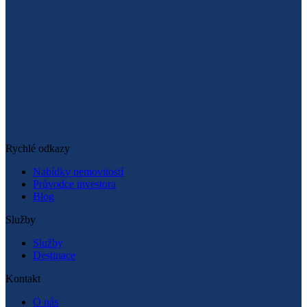
Napsat na WhatsApp
Rychlé odkazy
Rychlé odkazy
Nabídky nemovitostí
Průvodce investora
Blog
Služby
Služby
Destinace
Kontakt
O nás