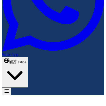
WhatsApp
🇨🇿
Čeština