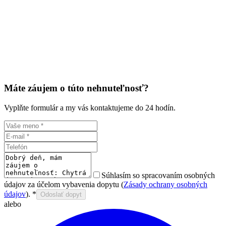
Máte záujem o túto nehnuteľnosť?
Vyplňte formulár a my vás kontaktujeme do 24 hodín.
Súhlasím so spracovaním osobných
údajov za účelom vybavenia dopytu (
Zásady ochrany osobných
údajov
).
*
Odoslať dopyt
alebo