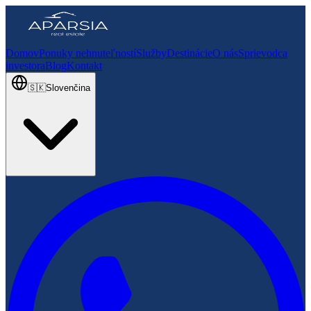
Domov
Ponuky nehnuteľností
Služby
Destinácie
O nás
Sprievodca
investora
Blog
Kontakt
🇸🇰
Slovenčina