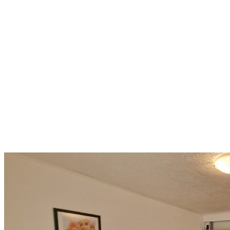
Chytrá investícia v horskej
lokalite: 42,8 m² s bazénmi,
wellness a výhľadom na hory
Bansko
43 500 €
1 035,71 €/m²