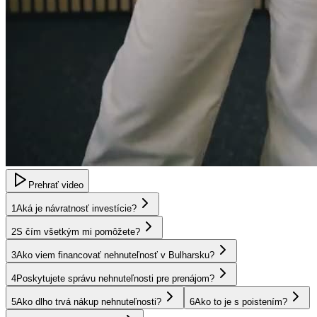
Prehrať video
1
Aká je návratnosť investície?
2
S čím všetkým mi pomôžete?
3
Ako viem financovať nehnuteľnosť v Bulharsku?
4
Poskytujete správu nehnuteľnosti pre prenájom?
5
Ako dlho trvá nákup nehnuteľnosti?
6
Ako to je s poistením?