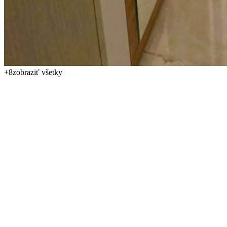
+
8
zobraziť všetky
Na predaj ponúkame útulný a priestranný apartmán s dispozíciou
2+kk v obľúbenej časti Slunečného pobřeží. Apartmán sa nachádza
na 6. poschodí celoročne fungujúceho rezidenčného areálu, má
celkovú plochu 59 m² a vďaka veľkej terase pôsobí veľmi príjemne,
svetlo a vzdušne.
Dispozíciu tvorí obývacia izba s kuchynskou časťou, samostatná
spálňa, kúpeľňa a priestranný balkón vhodný na posedenie, oddych
aj letné večery. Otvorená obývacia časť ponúka pohodlný priestor
pre každodenný život aj rekreáciu, zatiaľ čo oddelená spálňa
zaisťuje dostatok súkromia. Apartmán je vhodný ako na vlastné