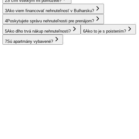
2
S čím všetkým mi pomôžete?
3
Ako viem financovať nehnuteľnosť v Bulharsku?
4
Poskytujete správu nehnuteľnosti pre prenájom?
5
Ako dlho trvá nákup nehnuteľnosti?
6
Ako to je s poistením?
7
Sú apartmány vybavené?
SAE
Omán
Egypt
Thajsko
Španielsko