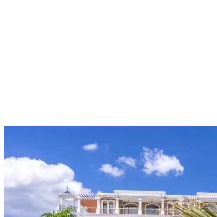
Priestranný apartmán s veľkou
terasou len 600 m od pláže
Slunečné pobřeží
95 000 €
1 610,17 €/m²