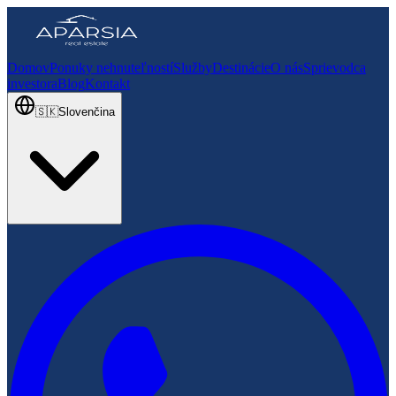
Domov
Ponuky nehnuteľností
Služby
Destinácie
O nás
Sprievodca
investora
Blog
Kontakt
🇸🇰
Slovenčina