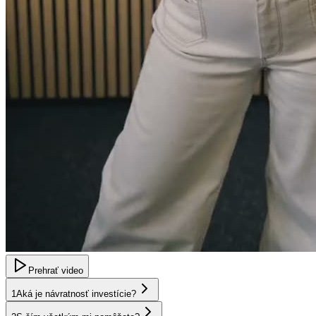
Prehrať video
1
Aká je návratnosť investície?