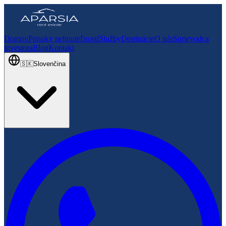
Domov
Ponuky nehnuteľností
Služby
Destinácie
O nás
Sprievodca
investora
Blog
Kontakt
🇸🇰
Slovenčina