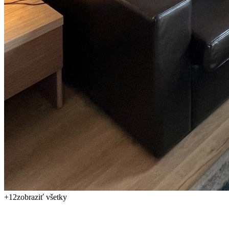
+
12
zobraziť všetky