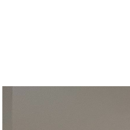
Priestranné štúdio 55 m² v
Bansku: kompletne vybavené a
pripravené na prenájom
Bansko
55 000 €
1 000 €/m²