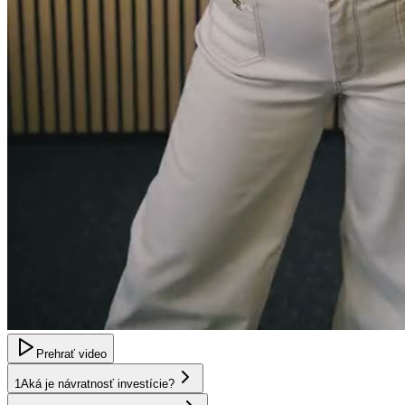
Prehrať video
1
Aká je návratnosť investície?