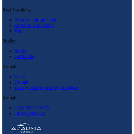
Rýchle odkazy
Rýchle odkazy
Ponuky nehnuteľností
Sprievodca investora
Blog
Služby
Služby
Destinácie
Kontakt
O nás
Kontakt
Zásady ochrany osobných údajov
Kontakt
+420 702 138 072
info@aparsia.cz