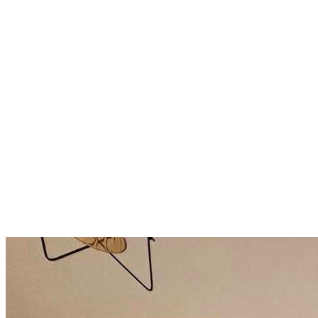
Len 400 metrov od pláže:
útulný apartmán v jednej z
najžiadanejších lokalít
Bulharska
Slunečné pobřeží
72 000 €
1 846,15 €/m²