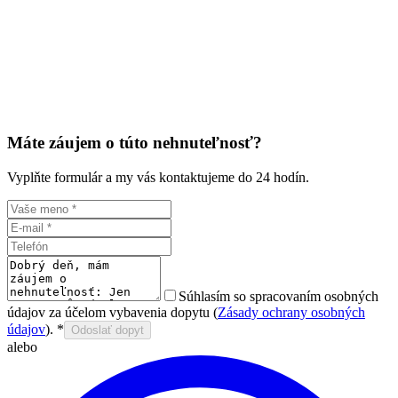
Máte záujem o túto nehnuteľnosť?
Vyplňte formulár a my vás kontaktujeme do 24 hodín.
Súhlasím so spracovaním osobných
údajov za účelom vybavenia dopytu (
Zásady ochrany osobných
údajov
).
*
Odoslať dopyt
alebo