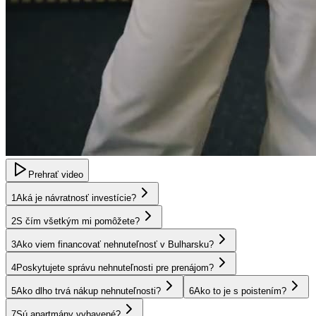
Prehrať video
1
Aká je návratnosť investície?
2
S čím všetkým mi pomôžete?
3
Ako viem financovať nehnuteľnosť v Bulharsku?
4
Poskytujete správu nehnuteľnosti pre prenájom?
5
Ako dlho trvá nákup nehnuteľnosti?
6
Ako to je s poistením?
7
Sú apartmány vybavené?