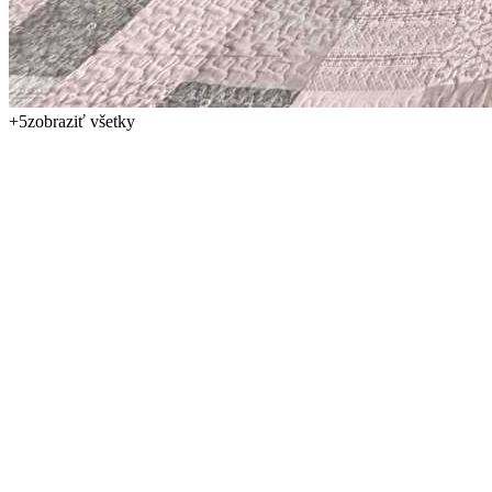
+
5
zobraziť všetky
Predstavujeme vám útulný a prakticky riešený apartmán 1kk s
celkovou plochou 39,4 m², ktorý sa nachádza na 2. podlaží z 5 v
obľúbenej časti prímorského mesta Nesebar. Nehnuteľnosť je
vhodná ako na vlastné rekreačné využitie, tak aj ako investícia na
prenájom, a vďaka vzdialenosti približne 400 metrov od pláže
ponúka príjemné bývanie pri mori bez nutnosti používať auto.
Apartmán tvorí svetlý obytný priestor s kuchynským kútom,
miestom na oddych a spanie a kúpeľňa. Dispozícia je navrhnutá tak,
aby bol priestor využitý čo najefektívnejšie a zároveň pôsobil
pohodlne a vzdušne. Nehnuteľnosť je pripravená na okamžité
užívanie, bez potreby ďalších zásadných investícií. Ročný poplatok
za údržbu činí 228 €.