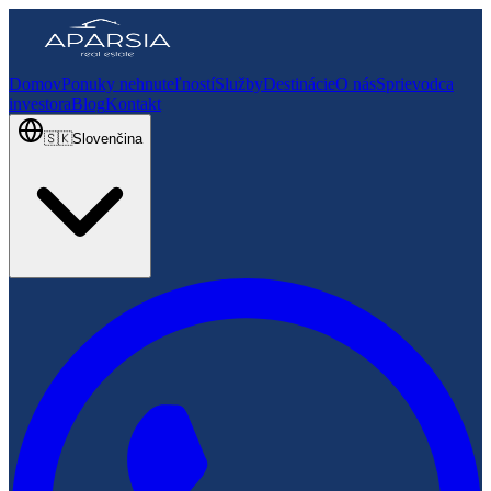
Domov
Ponuky nehnuteľností
Služby
Destinácie
O nás
Sprievodca
investora
Blog
Kontakt
🇸🇰
Slovenčina