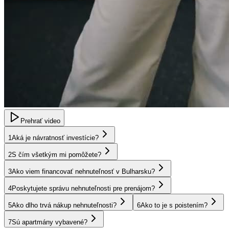
Prehrať video
1
Aká je návratnosť investície?
2
S čím všetkým mi pomôžete?
3
Ako viem financovať nehnuteľnosť v Bulharsku?
4
Poskytujete správu nehnuteľnosti pre prenájom?
5
Ako dlho trvá nákup nehnuteľnosti?
6
Ako to je s poistením?
7
Sú apartmány vybavené?