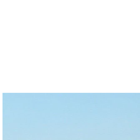
Apartmán v prvej línii pri
mori: len 20 metrov od pláže a
s dychberúcim výhľadom
Zlaté Písky
190 000 €
2 676,06 €/m²