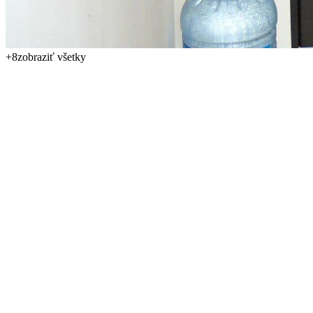
+
8
zobraziť všetky
Ponúkame na predaj priestranný apartmán 2kk s jednou spálňou,
veľkou terasou a nádherným, ničím nerušeným výhľadom na more.
Nehnuteľnosť sa nachádza v prvej línii v letovisku Zlaté Písky pri
Varne, len 20 metrov od pláže. Vďaka polohe na vysokom,
predposlednom poschodí ponúka apartmán výnimočnú atmosféru,
dostatok súkromia a krásne výhľady priamo na pobrežie. Predajná
cena je 190 000 EUR.
Apartmán má celkovú plochu 71 m² a nachádza sa na 5. poschodí
zo 6. Dispozíciu tvorí vstupná chodba, samostatná spálňa, obývacia
izba s kuchynským kútom, kúpeľňa s vaňou a priestranná terasa s
panoramatickým výhľadom na more. Predáva sa vybavený
nábytkom aj spotrebičmi, takže je pripravený na okamžité užívanie
alebo na prenájom. Ročný udržiavací poplatok je 9 EUR/m², teda
približne 639 EUR ročne.