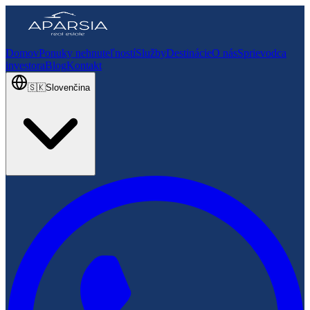
Domov
Ponuky nehnuteľností
Služby
Destinácie
O nás
Sprievodca
investora
Blog
Kontakt
🇸🇰
Slovenčina