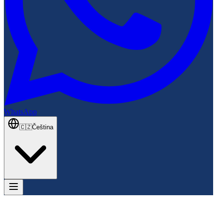
WhatsApp
🇨🇿
Čeština