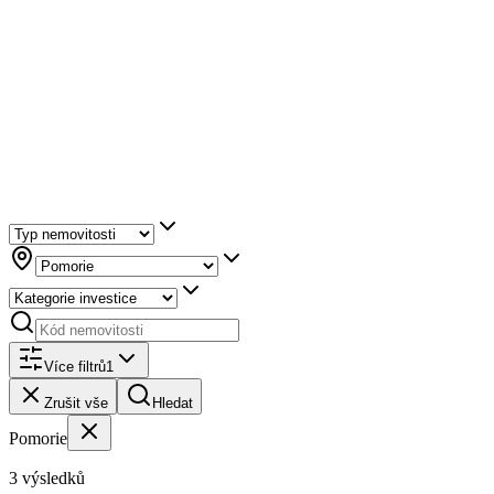
Více filtrů
1
Zrušit vše
Hledat
Pomorie
3 výsledků