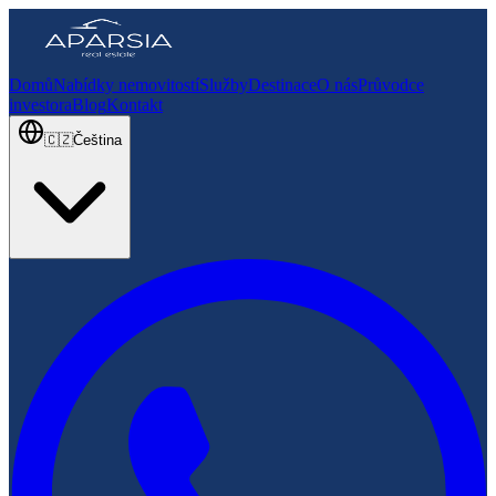
Domů
Nabídky nemovitostí
Služby
Destinace
O nás
Průvodce
investora
Blog
Kontakt
🇨🇿
Čeština