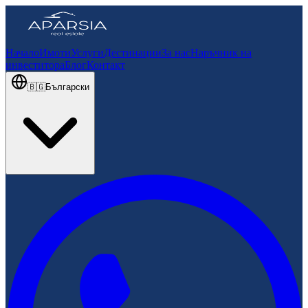
Начало
Имоти
Услуги
Дестинации
За нас
Наръчник на
инвеститора
Блог
Контакт
🇧🇬
Български