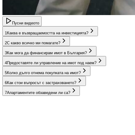
Пусни видеото
1
Каква е възвращаемостта на инвестицията?
2
С какво всичко ми помагате?
3
Как мога да финансирам имот в България?
4
Предоставяте ли управление на имот под наем?
5
Колко дълго отнема покупката на имот?
6
Как стои въпросът с застраховането?
7
Апартаментите обзаведени ли са?