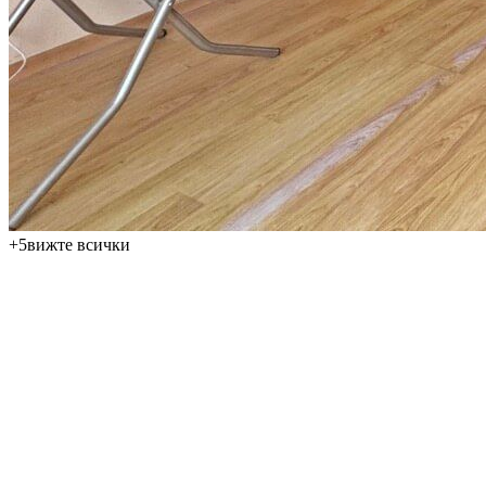
+
5
вижте всички
Предлагаме за продажба уютно и напълно обзаведено студио
в популярния курорт Слънчев бряг, само на 600 метра от
плажа. Апартаментът с обща площ от 34 м² се намира на 5-ти
етаж и благодарение на практичното си решение е подходящ
както за собствено ползване за почивка, така и като
инвестиция за отдаване под наем. Цената на имота е 50 000 €.