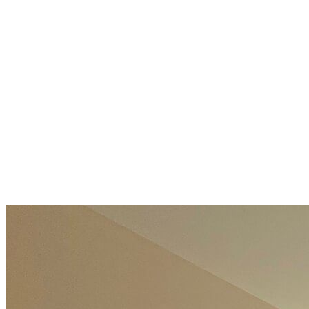
Студио до морето за 50 000 €:
34 м² само на 600 метра от
плажа
Slunečné pobřeží
50 000 €
1 470,59 €/m²