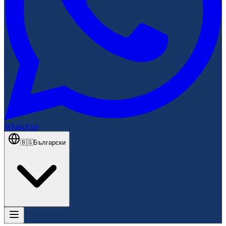
WhatsApp
🇧🇬
Български