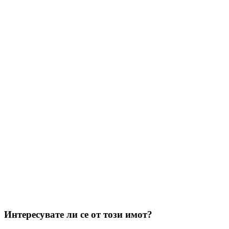
Целогодишен наем
Да
Местоположение
Интересувате ли се от този имот?