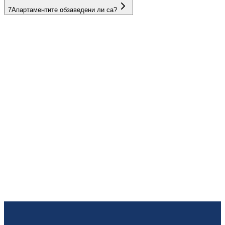
7
Апартаментите обзаведени ли са?
ОАЕ
Оман
Египет
Тайланд
Испания
България