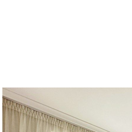
Просторен апартамент до
морето: 100 м² само на 300
метра от плажа в Свети Влас
Sveti Vlas a Elenite
189 720 €
1 897,2 €/m²