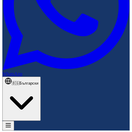
WhatsApp
🇧🇬
Български