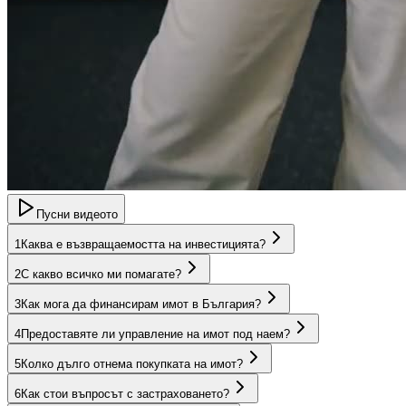
Пусни видеото
1
Каква е възвращаемостта на инвестицията?
2
С какво всичко ми помагате?
3
Как мога да финансирам имот в България?
4
Предоставяте ли управление на имот под наем?
5
Колко дълго отнема покупката на имот?
6
Как стои въпросът с застраховането?