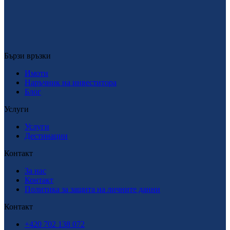
Пишете в WhatsApp
Бързи връзки
Бързи връзки
Имоти
Наръчник на инвеститора
Блог
Услуги
Услуги
Дестинации
Контакт
За нас
Контакт
Политика за защита на личните данни
Контакт
+420 702 138 072