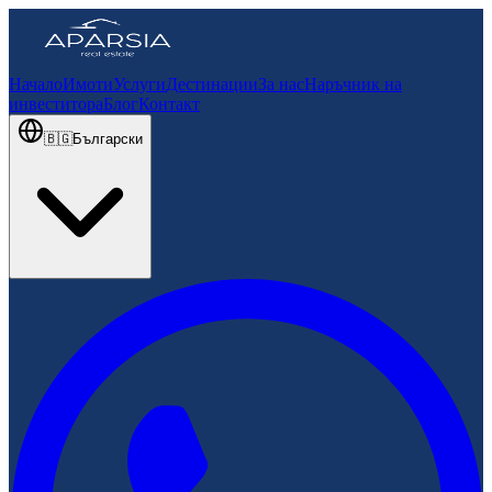
Начало
Имоти
Услуги
Дестинации
За нас
Наръчник на
инвеститора
Блог
Контакт
🇧🇬
Български