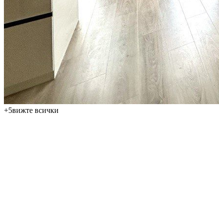
+
5
вижте всички
Предлагаме за продажба просторен и светъл двустаен
апартамент (2+кк) в популярния морски курорт Свети Влас,
област Бургас. Имотът се намира в добре поддържан жилищен
комплекс, само на около 300 метра от пясъчния плаж, което го
прави отличен избор за комфортно ваканционно жилище до
морето, както и за инвестиция с цел отдаване под наем.