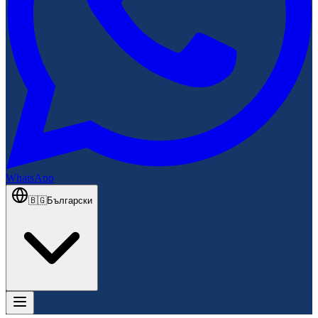
WhatsApp
🇧🇬
Български