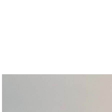
Панорамна морска гледка и
151 м² пространство за 167
000 €
Obzor
167 000 €
1 105,96 €/m²