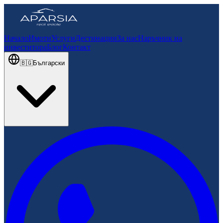
Начало
Имоти
Услуги
Дестинации
За нас
Наръчник на
инвеститора
Блог
Контакт
🇧🇬
Български