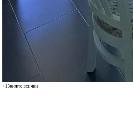
+
13
вижте всички
Предлагаме за продажба просторен апартамент с
разпределение 3+kk на 4-ти етаж в жилищен комплекс в
популярния морски курорт Обзор. Имотът с обща площ от 151