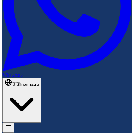
WhatsApp
🇧🇬
Български