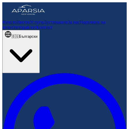
Начало
Имоти
Услуги
Дестинации
За нас
Наръчник на
инвеститора
Блог
Контакт
🇧🇬
Български