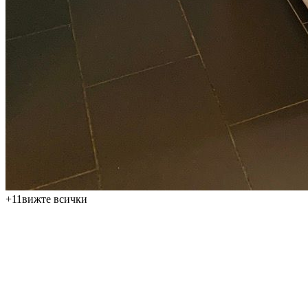
+
11
вижте всички
Предлагаме за продажба просторен апартамент 3+kk с площ
от 120 м² на 3-ти етаж в премиум плажен курорт Yoo Bulgaria
в Обзор, с прекрасна гледка към морето, само на няколко