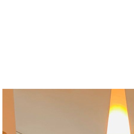
Директно на плажа и с изглед
към морето: 120 м² на 3-ти
етаж в Yoo Bulgaria
Obzor
150 000 €
1 250 €/m²