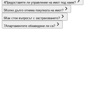
4
Предоставяте ли управление на имот под наем?
5
Колко дълго отнема покупката на имот?
6
Как стои въпросът с застраховането?
7
Апартаментите обзаведени ли са?
ОАЕ
Оман
Египет
Тайланд
Испания
България