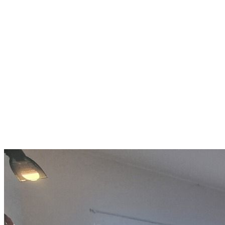
Само на 900 метра от лифта:
практичен апартамент за ски
и целогодишни престои
Bansko
59 500 €
1 122,64 €/m²