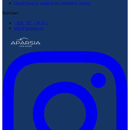
Политика за защита на личните данни
Контакт
+420 702 138 072
info@aparsia.cz