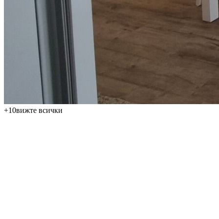
+
10
вижте всички
Предлагаме за продажба уютен и практично проектиран
апартамент 2+kk в популярния планински курорт Банско.
Имотът с обща площ от 53 м² се намира на 1-ви етаж и
представлява интересен избор за лична почивка,
целогодишни престои и инвестиция за отдаване под наем.
Цената на апартамента е 59 500 €, а годишната такса за