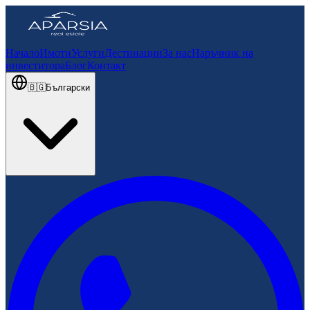
Начало
Имоти
Услуги
Дестинации
За нас
Наръчник на
инвеститора
Блог
Контакт
🇧🇬
Български