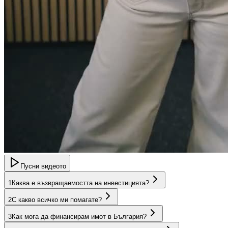
Пусни видеото
1
Каква е възвращаемостта на инвестицията?
2
С какво всичко ми помагате?
3
Как мога да финансирам имот в България?