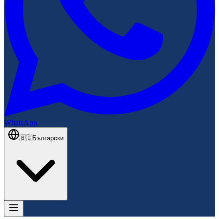
WhatsApp
🇧🇬
Български