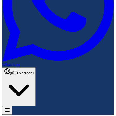
WhatsApp
🇧🇬
Български