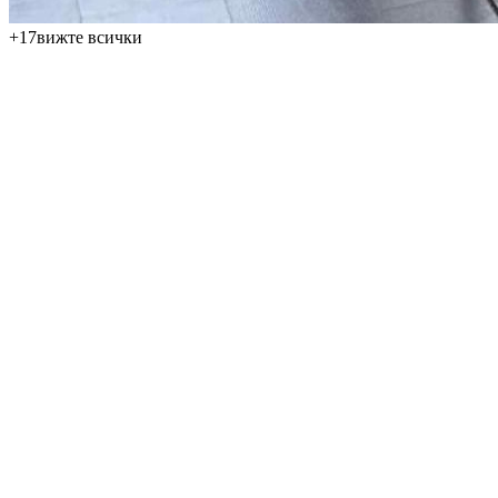
+
17
вижте всички
Представяме уютен апартамент тип 1kk с изглед към морето и
басейна, разположен в затворен жилищен комплекс в
популярния морски курорт Златни пясъци. Апартаментът е
ситуиран само на 120 метра от плажа и благодарение на
местоположението си на най-високия 7-ми етаж от общо 7,
предлага приятно уединение и атрактивна гледка. Общата
площ на имота е 36 м², а продажната цена е 79 000 €.
Разпределението включва входно антре, всекидневна,
свързана със спална част, кът за хранене и кухня, баня с
тоалетна и тераса с изглед към морето и басейна. Жилището се
намира в сграда с асансьор, напълно обзаведено и оборудвано
с мебели, уреди и климатик, така че е готово за незабавно
ползване без нужда от допълнителни инвестиции. Годишната
такса за поддръжка е 10 €/м², т.е. при площ от 36 м²
приблизително 360 € годишно.