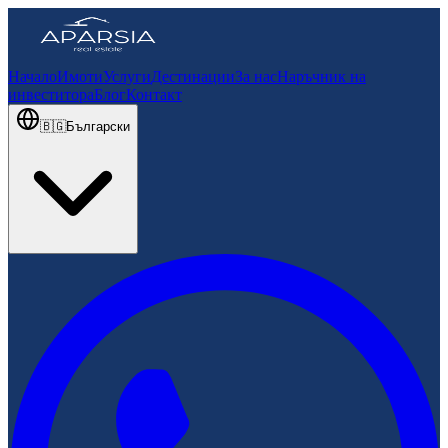
Начало
Имоти
Услуги
Дестинации
За нас
Наръчник на
инвеститора
Блог
Контакт
🇧🇬
Български