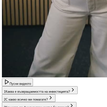
Пусни видеото
1
Каква е възвращаемостта на инвестицията?
2
С какво всичко ми помагате?