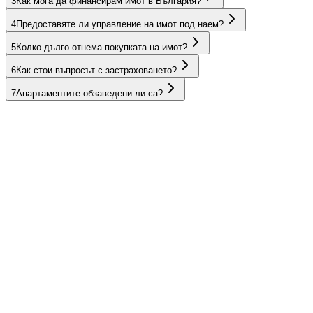
3
Как мога да финансирам имот в България?
4
Предоставяте ли управление на имот под наем?
5
Колко дълго отнема покупката на имот?
6
Как стои въпросът с застраховането?
7
Апартаментите обзаведени ли са?
ОАЕ
Оман
Египет
Тайланд