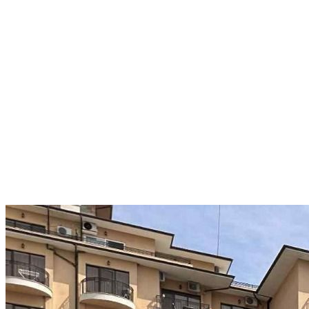
Апартамент с изглед към
морето само на 120 метра от
плажа за 79 000 €
Zlaté Písky
79 000 €
2 194,44 €/m²